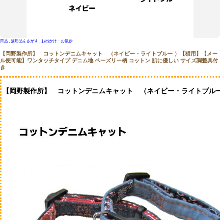
商品
猫用品をさがす
お出かけ・お散歩
【岡野製作所】 コットンデニムキャット （ネイビー・ライトブルー ）【猫用】【メー
ル便可能】ワンタッチタイプ デニム地 ペーズリー柄 コットン 肌に優しい サイズ調整具付
き
【岡野製作所】 コットンデニムキャット （ネイビー・ライトブルー
犬用品をさがす