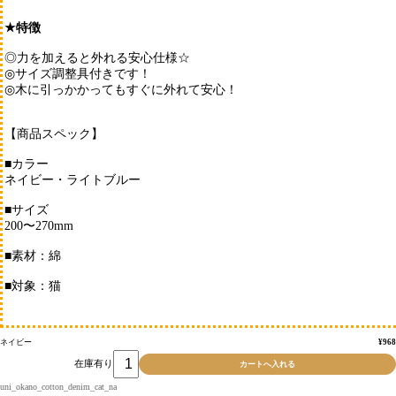
★特徴
◎力を加えると外れる安心仕様☆
◎サイズ調整具付きです！
◎木に引っかかってもすぐに外れて安心！
ぬいぐるみ系
知育・ノーズワーク
【商品スペック】
かため
木製、樹脂・レザー
やわらかめ
ラテックスゴ
■カラー
ネイビー・ライトブルー
■サイズ
200〜270mm
■素材：綿
■対象：猫
ネイビー
¥968
散歩
在庫有り
ウェア
uni_okano_cotton_denim_cat_na