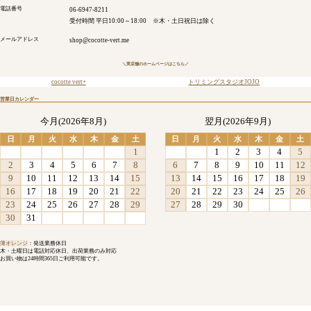
電話番号
06-6947-8211
受付時間 平日10:00～18:00 ※木・土日祝日は除く
メールアドレス
shop@cocotte-vert.me
＼実店舗のホームページはこちら／
cocotte vert+
トリミングスタジオJOJO
営業日カレンダー
今月(2026年8月)
翌月(2026年9月)
日
月
火
水
木
金
土
日
月
火
水
木
金
土
1
1
2
3
4
5
2
3
4
5
6
7
8
6
7
8
9
10
11
12
9
10
11
12
13
14
15
13
14
15
16
17
18
19
16
17
18
19
20
21
22
20
21
22
23
24
25
26
23
24
25
26
27
28
29
27
28
29
30
30
31
薄オレンジ
：発送業務休日
木・土曜日は電話対応休日、出荷業務のみ対応
お買い物は24時間365日ご利用可能です。