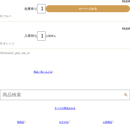
¥9,020
在庫有り
JLブルー
¥9,020
入荷待ち
入荷待ち
JLオレンジ
2013coolx2_plus_star_ca
商品一覧へもどる
すべての商品をみる
新商品
おすすめ
人気商品