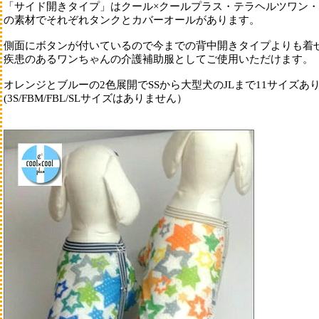
「サイド開きタイプ」はクール×クールプラス・テラヘルツワン・
の素材でそれぞれタンクとカバーオールがあります。
側面にボタンが付いているので今までの背中開きタイプよりも着
疾患のあるワンちゃんの介護補助服としてご使用いただけます。
ぬいぐるみ系
オレンジとブルーの2色展開でSSから大型犬のJLまで11サイズあ
(3S/FBM/FBL/SLサイズはありません）
硬めのおもちゃ
ネコジャラシ
知育玩具