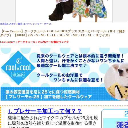
犬用品をさがす
商品
おやつ
クッキー・ボーロ
【Coo Couture】クークチュール COOL×COOLプラス スターカバーオール（サイド開き
タイプ） 【10818】(SS・S・M・L・LL・3L・ST・MT・LT・XL・JLサイズ）
Coo Couture（クークチュール）の人気クール素材ウェア☆
犬用品をさがす
1. プレサーモ加工って何？？
繊維に配合されたマイクロカプセルが25度を境
に吸熱&放熱を繰り返して温度を制御する働き