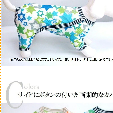
ド
ドライ
カリカリ
アンブロシ
アーテミス
ブラックウ
ブリスミッ
ファースト
Fish4
FORZA
HARLOWB
ロットプレ
ロータス
療法食
半生・ソフトタイプ
缶詰・パウチ
Fish4
FORZA
ロータス
メディダイ
イティ
VOICE