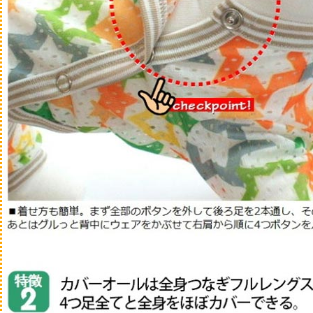
スヌード・帽子・靴下
マナーベルト
ポーチ・うんち袋
カラー・リード・ハー
マット・ブランケット
その他
バスグッズ
シャンプー・トリート
ブラッシングスプレー
ブラシ・コーム