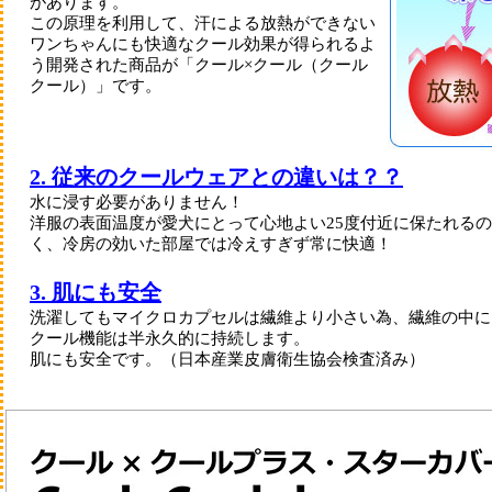
があります。
この原理を利用して、汗による放熱ができない
ドライ
カリカリ
ワンちゃんにも快適なクール効果が得られるよ
be-NatuR
う開発された商品が「クール×クール（クール
アンブロシ
アニモファ
クール）」です。
アーテミス
漢方ごはん
ブラックウ
ブリスミッ
ブリットケ
ファースト
2. 従来のクールウェアとの違いは？？
Fish4
FORZA
水に浸す必要がありません！
HARLOWB
キアオラ
洋服の表面温度が愛犬にとって心地よい25度付近に保たれる
ロットプレ
ロータス
く、冷房の効いた部屋では冷えすぎず常に快適！
ネイチャー
ネイチャー
ノースパウ
3. 肌にも安全
パーフェク
ペットカイ
洗濯してもマイクロカプセルは繊維より小さい為、繊維の中に
プレイアー
クール機能は半永久的に持続します。
リガロ
ソルビダ
肌にも安全です。（日本産業皮膚衛生協会検査済み）
ウェルカム
WOOF
缶詰・パウチ
半生・ソフトタイプ
ミルク・サプリメント
療法食