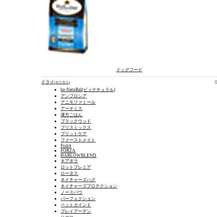
ドッグフード
ドライ
カリカリ
be-NatuRal(ビィナチュラル)
アンブロシア
アニモファミール
アーテミス
漢方ごはん
ブラックウッド
ブリスミックス
ブリットケア
ファーストメイト
Fish4
FORZA
HARLOWBLEND
キアオラ
ロットプレミア
ロータス
ネイチャーズハグ
ネイチャーズプロテクション
ノースパウ
パーフェクション
ペットカインド
プレイアーデン