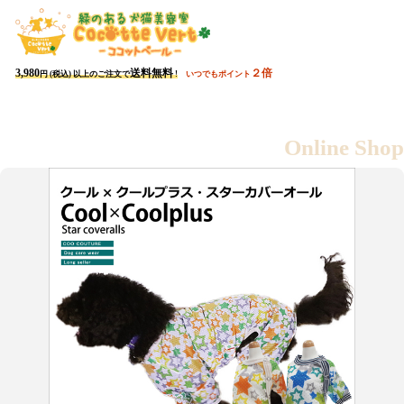
会員ページ
カート
3,980
送料無料
２倍
円 (税込) 以上のご注文で
!
いつでもポイント
3,980
送料無料
円 (税込) 以上のご注文で
!
Online Shop
すべての商品を
新商品
おすすめ