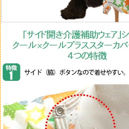
ぬいぐるみ系
知育・ノーズワーク
かため
木製、樹脂・レザ
やわらかめ
ラテックスゴ
散歩
ウェア