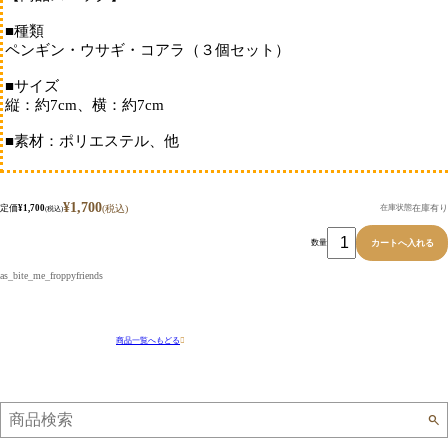
スキンケア
■種類
耳ケア
ペンギン・ウサギ・コアラ（３個セット）
肉球ケア
アイケア
■サイズ
マウスケア
縦：約7cm、横：約7cm
■素材：ポリエステル、他
¥1,700
定価
¥1,700
在庫有り
(税込)
在庫状態
(税込)
数量
as_bite_me_froppyfriends
商品一覧へもどる