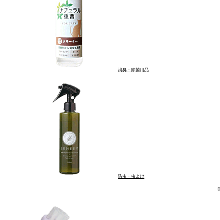
消臭・除菌用品
防虫・虫よけ