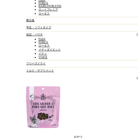
Fish4
FORZA
身体を痒がる
HARLOWBLEND
ロットプレミア
しつけ・トレーニング
ロータス
療法食
体重が気になる
半生・ソフトタイプ
口臭が気になる
缶詰・パウチ
Fish4
FORZA
ホーム
ロータス
メディダイエット
はじめての方へ
イティ
VOICE
商品
フリーズドライ
ご利用ガイド
ミルク・サプリメント
よくある質問
お問い合わせ
特定商取引法…
プライバシーポリシー
おやつ