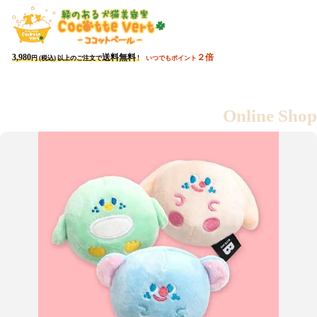
会員ページ
カート
3,980
送料無料
２倍
円 (税込) 以上のご注文で
!
いつでもポイント
3,980
送料無料
円 (税込) 以上のご注文で
!
Online Shop
すべての商品を
新商品
おすすめ