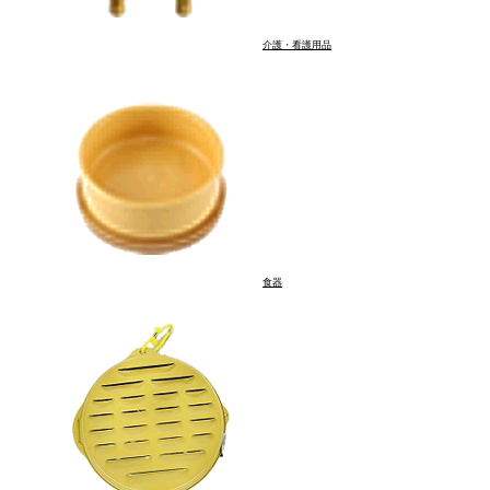
介護・看護用品
食器
品