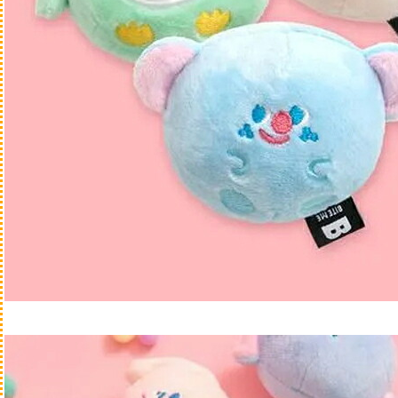
ドライ
カリカリ
be-NatuR
アンブロシ
アニモファ
アーテミス
漢方ごはん
ブラックウ
ブリスミッ
ブリットケ
ファースト
Fish4
FORZA
HARLOWB
キアオラ
ロットプレ
ロータス
ネイチャー
ネイチャー
ノースパウ
パーフェク
ペットカイ
プレイアー
リガロ
ソルビダ
ウェルカム
WOOF
缶詰・パウチ
半生・ソフトタイプ
ミルク・サプリメント
療法食