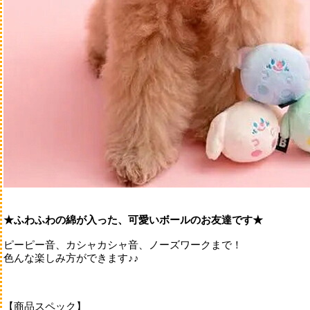
スヌード・帽子・靴下
マナーベルト
ポーチ・うんち袋
カラー・リード・ハー
マット・ブランケット
その他
★ふわふわの綿が入った、可愛いボールのお友達です★
ピーピー音、カシャカシャ音、ノーズワークまで！
バスグッズ
色んな楽しみ方ができます♪♪
シャンプー・トリート
ブラッシングスプレー
ブラシ・コーム
【商品スペック】