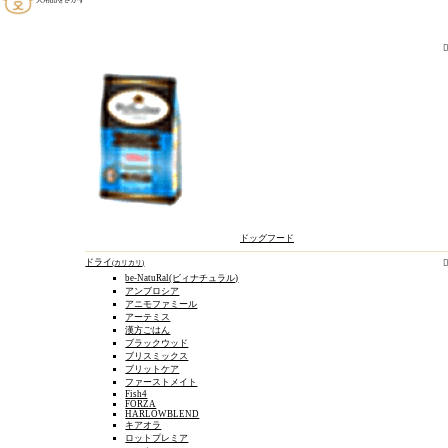
オムツ
ドッグフード
ドライ
カリカリ
be-NatuRal(ビィナチュラル)
アンブロシア
アニモファミール
アーテミス
漢方ごはん
ブラックウッド
ブリスミックス
ブリットケア
ファーストメイト
Fish4
FORZA
HARLOWBLEND
キアオラ
ロットプレミア