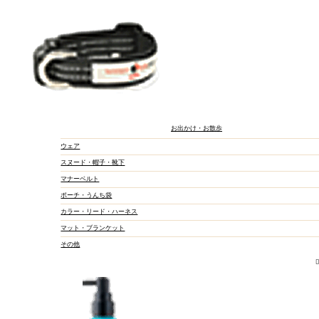
ド
ドライ
カリカリ
お出かけ・お散歩
アンブロシ
アーテミス
ウェア
ブラックウ
スヌード・帽子・靴下
ブリスミッ
ファースト
マナーベルト
Fish4
FORZA
ポーチ・うんち袋
HARLOWB
ロットプレ
カラー・リード・ハーネス
ロータス
マット・ブランケット
療法食
その他
半生・ソフトタイプ
缶詰・パウチ
Fish4
FORZA
ロータス
メディダイ
イティ
VOICE