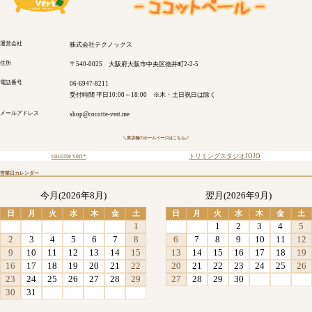
運営会社
株式会社テクノックス
住所
〒540-0025 大阪府大阪市中央区徳井町2-2-5
電話番号
06-6947-8211
受付時間 平日10:00～18:00 ※木・土日祝日は除く
メールアドレス
shop@cocotte-vert.me
＼実店舗のホームページはこちら／
cocotte vert+
トリミングスタジオJOJO
営業日カレンダー
今月(2026年8月)
翌月(2026年9月)
日
月
火
水
木
金
土
日
月
火
水
木
金
土
1
1
2
3
4
5
2
3
4
5
6
7
8
6
7
8
9
10
11
12
9
10
11
12
13
14
15
13
14
15
16
17
18
19
16
17
18
19
20
21
22
20
21
22
23
24
25
26
23
24
25
26
27
28
29
27
28
29
30
30
31