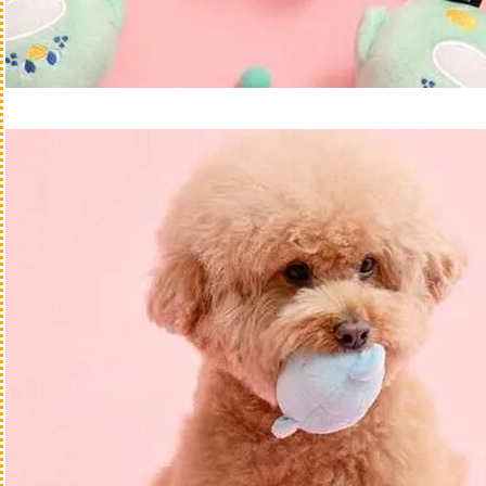
ぬいぐるみ系
知育・ノーズワーク
かため
木製、樹脂・レザ
やわらかめ
ラテックスゴ
散歩
ウェア