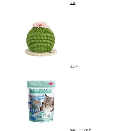
食器
爪とぎ
猫砂・トイレ用品