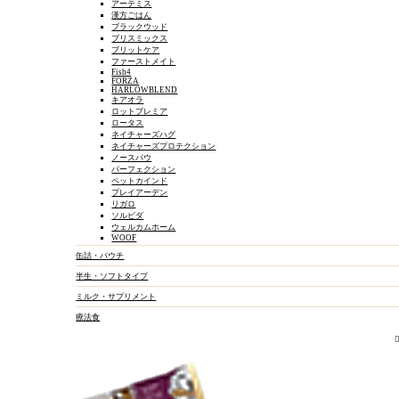
アーテミス
漢方ごはん
ブラックウッド
ブリスミックス
ブリットケア
ファーストメイト
Fish4
FORZA
HARLOWBLEND
キアオラ
ロットプレミア
ロータス
ネイチャーズハグ
ネイチャーズプロテクション
ノースパウ
パーフェクション
ペットカインド
プレイアーデン
リガロ
ソルビダ
ウェルカムホーム
WOOF
缶詰・パウチ
半生・ソフトタイプ
ミルク・サプリメント
猫用品をさがす
療法食