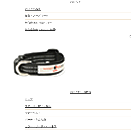
おもちゃ
フリーズドライ
ぬいぐるみ系
ミルク・サプリメント
知育・ノーズワーク
かため
木製、樹脂・レザー
やわらかめ
ラテックスゴム系
ふりかけ
飲み物
お出かけ・お散歩
ジャーキー・アラカル
ウェア
スヌード・帽子・靴下
マナーベルト
ポーチ・うんち袋
カラー・リード・ハーネス