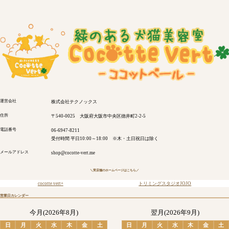
運営会社
株式会社テクノックス
住所
〒540-0025 大阪府大阪市中央区徳井町2-2-5
電話番号
06-6947-8211
受付時間 平日10:00～18:00 ※木・土日祝日は除く
メールアドレス
shop@cocotte-vert.me
＼実店舗のホームページはこちら／
cocotte vert+
トリミングスタジオJOJO
営業日カレンダー
今月(2026年8月)
翌月(2026年9月)
日
月
火
水
木
金
土
日
月
火
水
木
金
土