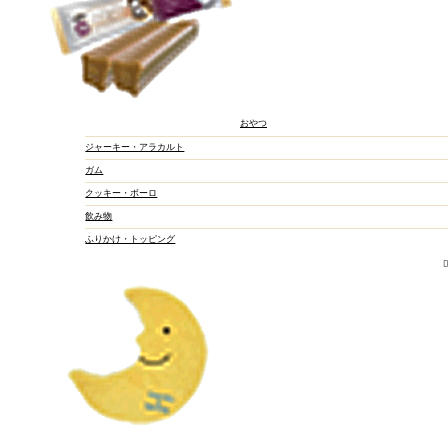
おやつ
ジャーキー・アラカルト
ド
ガム
ドライ
カリカリ
アンブロシア
クッキー・ボーロ
アーテミス
飲み物
ブラックウッ
ブリスミック
ふりかけ・トッピング
ファーストメ
Fish4
FORZA
HARLOWBL
ロットプレミ
ロータス
療法食
半生・ソフトタイプ
缶詰・パウチ
Fish4
FORZA
ロータス
メディダイエ
イティ
VOICE