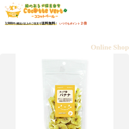
会員ページ
カート
3,980
送料無料
２倍
円 (税込) 以上のご注文で
!
いつでもポイント
3,980
送料無料
円 (税込) 以上のご注文で
!
Online Shop
すべての商品をみ
新商品
おすすめ