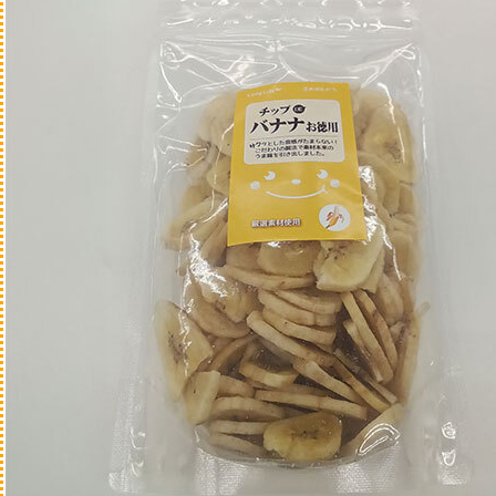
ぬいぐるみ系
知育・ノーズワーク
かため
木製、樹脂・レザー
やわらかめ
ラテックスゴ
散歩
ウェア