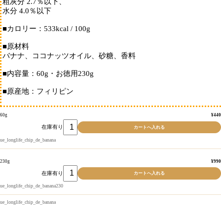
粗灰分 2.7％以下、
水分 4.0％以下
■カロリー：533kcal / 100g
■原材料
バナナ、ココナッツオイル、砂糖、香料
■内容量：60g・お徳用230g
■原産地：フィリピン
60g
¥440
在庫有り
ue_longlife_chip_de_banana
230g
¥990
在庫有り
ue_longlife_chip_de_banana230
ue_longlife_chip_de_banana