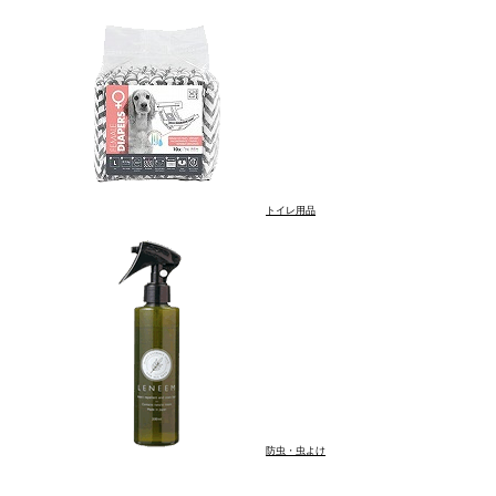
トイレ用品
品
防虫・虫よけ