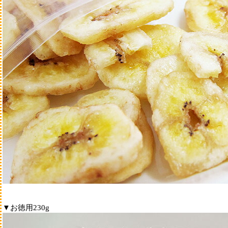
ジャーキー・アラカル
ガム
クッキー・ボーロ
飲み物
ふりかけ・トッピング
▼お徳用230g