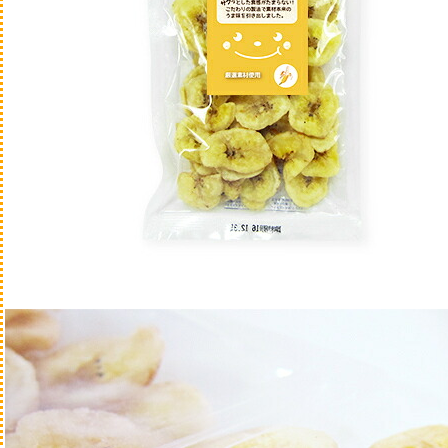
ドライ
カリカリ
be-NatuRa
アンブロシア
アニモファミ
アーテミス
漢方ごはん
ブラックウッ
ブリスミック
ブリットケア
ファーストメ
Fish4
FORZA
HARLOWBL
キアオラ
ロットプレミ
ロータス
ネイチャーズ
ネイチャーズ
ノースパウ
パーフェクシ
ペットカイン
プレイアーデ
リガロ
ソルビダ
ウェルカムホ
WOOF
缶詰・パウチ
半生・ソフトタイプ
ミルク・サプリメント
療法食