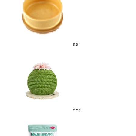
食器
爪とぎ