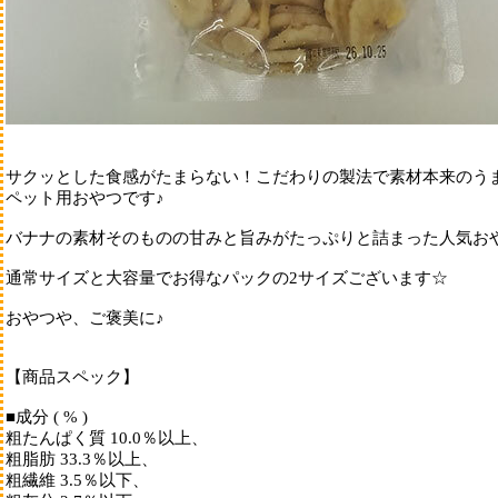
スキンケア
耳ケア
肉球ケア
アイケア
マウスケア
サクッとした食感がたまらない！こだわりの製法で素材本来のう
ペット用おやつです♪
バナナの素材そのものの甘みと旨みがたっぷりと詰まった人気お
通常サイズと大容量でお得なパックの2サイズございます☆
おやつや、ご褒美に♪
【商品スペック】
■成分 ( % )
粗たんぱく質 10.0％以上、
粗脂肪 33.3％以上、
粗繊維 3.5％以下、