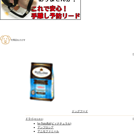
犬用品をさがす
ドッグフード
ドライ
カリカリ
be-NatuRal(ビィナチュラル)
アンブロシア
アニモファミール