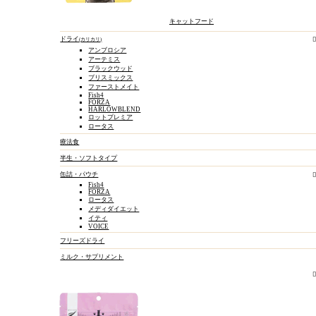
キャットフード
ドライ
カリカリ
アンブロシア
アーテミス
ブラックウッド
ブリスミックス
ファーストメイト
Fish4
FORZA
HARLOWBLEND
ロットプレミア
ロータス
療法食
半生・ソフトタイプ
缶詰・パウチ
Fish4
FORZA
ロータス
メディダイエット
イティ
VOICE
フリーズドライ
ミルク・サプリメント