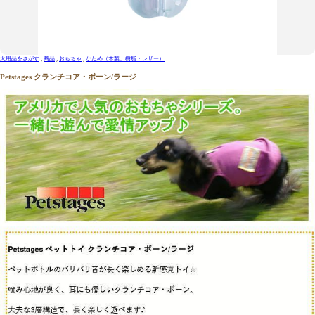
犬用品をさがす
商品
おもちゃ
かため（木製、樹脂・レザー）
Petstages クランチコア・ボーン/ラージ
犬用品をさがす