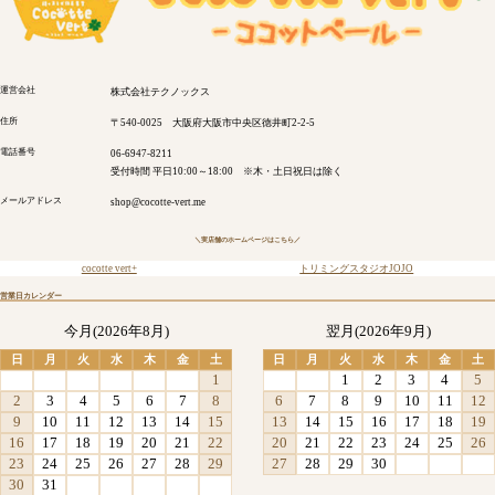
運営会社
株式会社テクノックス
住所
〒540-0025 大阪府大阪市中央区徳井町2-2-5
電話番号
06-6947-8211
受付時間 平日10:00～18:00 ※木・土日祝日は除く
メールアドレス
shop@cocotte-vert.me
＼実店舗のホームページはこちら／
cocotte vert+
トリミングスタジオJOJO
営業日カレンダー
今月(2026年8月)
翌月(2026年9月)
日
月
火
水
木
金
土
日
月
火
水
木
金
土
1
1
2
3
4
5
2
3
4
5
6
7
8
6
7
8
9
10
11
12
9
10
11
12
13
14
15
13
14
15
16
17
18
19
16
17
18
19
20
21
22
20
21
22
23
24
25
26
23
24
25
26
27
28
29
27
28
29
30
30
31