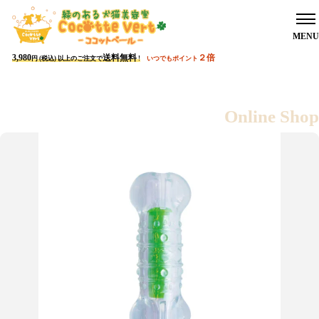
会員ページ
カート
3,980
送料無料
２倍
円 (税込) 以上のご注文で
!
いつでもポイント
3,980
送料無料
円 (税込) 以上のご注文で
!
Online Shop
すべての商品をみる
新商品
おすすめ
人気商品