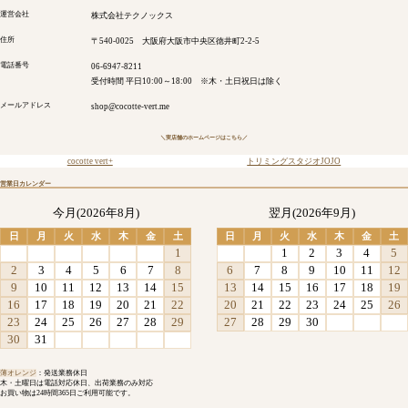
運営会社
株式会社テクノックス
住所
〒540-0025 大阪府大阪市中央区徳井町2-2-5
電話番号
06-6947-8211
受付時間 平日10:00～18:00 ※木・土日祝日は除く
メールアドレス
shop@cocotte-vert.me
＼実店舗のホームページはこちら／
cocotte vert+
トリミングスタジオJOJO
営業日カレンダー
今月(2026年8月)
翌月(2026年9月)
日
月
火
水
木
金
土
日
月
火
水
木
金
土
1
1
2
3
4
5
2
3
4
5
6
7
8
6
7
8
9
10
11
12
9
10
11
12
13
14
15
13
14
15
16
17
18
19
16
17
18
19
20
21
22
20
21
22
23
24
25
26
23
24
25
26
27
28
29
27
28
29
30
30
31
薄オレンジ
：発送業務休日
木・土曜日は電話対応休日、出荷業務のみ対応
お買い物は24時間365日ご利用可能です。