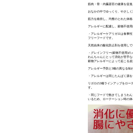
筋肉・骨・内臓器官の健康を促進
おなかの中でゆっくり、やさしく
筋力を維持し、均整のとれた体格
アレルギーに配慮し、穀物不使用
・アレルギーケアリガロは食事性
フリーフードです。
天然由来の酸化防止剤を使用して
・グレインフリー(穀物不使用)の
わんちゃんにとって消化が苦手な
穀物アレルギーによって起こる皮
アレルギー予防と3種の異なる味
・アレルギーは同じたんぱく源を
リガロの3種ラインアップをロー
す。
・同じフードで飽きてしまうわん
いるため、ローテーション時の体