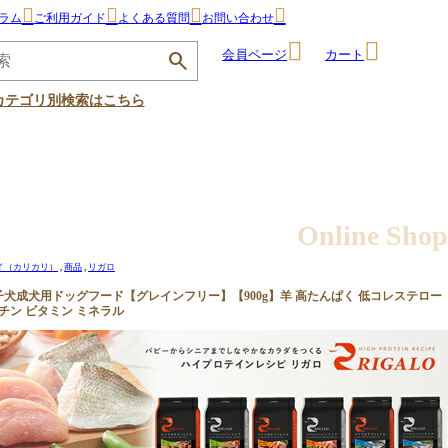
ラム
ご利用ガイド
よくある質問
お問い合わせ
会員ページ
カート
カテゴリ別検索はこちら
Online Shop
イ（カリカリ）
商品
リガロ
ム 子犬成犬用ドッグフード【グレインフリー】【900g】羊 高たんぱく 低コレステロー
ニチン ビタミン ミネラル
ベッド・ピ
食器
介護・看護
お出かけ・
用品
お散歩