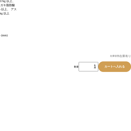
U/kg 以上、
 オメガ６脂肪酸
% 以上、 アス
kg 以上
 (mm)
在庫有り
在庫状態
数量