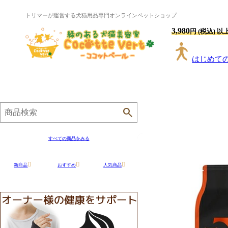
トリマーが運営する犬猫用品専門オンラインペットショップ
3,980
円 (税込) 
はじめて
すべての商品をみる
新商品
おすすめ
人気商品
ドッグフー
キャットフ
ド
ード
品
用品