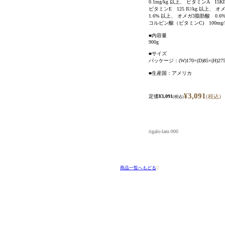
0.1mg/kg 以上、 ビタミンA 15KI
ビタミンE 125 IU/kg 以上、
1.6% 以上、 オメガ3脂肪酸 0.6
コルビン酸（ビタミンC) 100mg/
■内容量
900g
■サイズ
パッケージ：(W)170×(D)85×(H)275
■生産国：アメリカ
¥3,091
定価
¥3,091
(税込)
(税込)
rigalo-lam-900
商品一覧へもどる