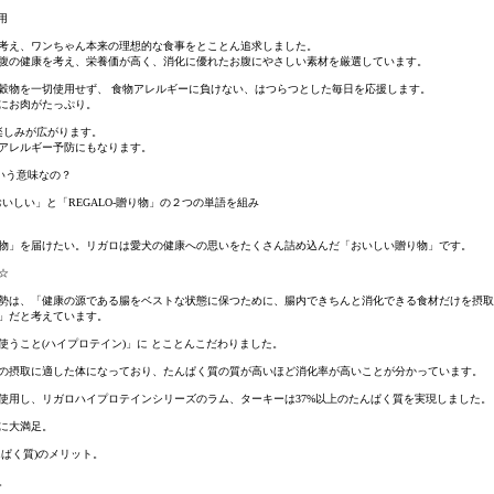
用
考え、ワンちゃん本来の理想的な食事をとことん追求しました。
腹の健康を考え、栄養価が高く、消化に優れたお腹にやさしい素材を厳選しています。
穀物を一切使用せず、 食物アレルギーに負けない、はつらつとした毎日を応援します。
にお肉がたっぷり。
防虫・虫よ
楽しみが広がります。
アレルギー予防にもなります。
ういう意味なの？
-おいしい」と「REGALO-贈り物」の２つの単語を組み
物」を届けたい。リガロは愛犬の健康への思いをたくさん詰め込んだ「おいしい贈り物」です。
☆
勢は、「健康の源である腸をベストな状態に保つために、腸内できちんと消化できる食材だけを摂取
」だと考えています。
使うこと(ハイプロテイン)」に とことんこだわりました。
の摂取に適した体になっており、たんぱく質の質が高いほど消化率が高いことが分かっています。
使用し、リガロハイプロテインシリーズのラム、ターキーは37%以上のたんぱく質を実現しました。
に大満足。
ぱく質)のメリット。
。