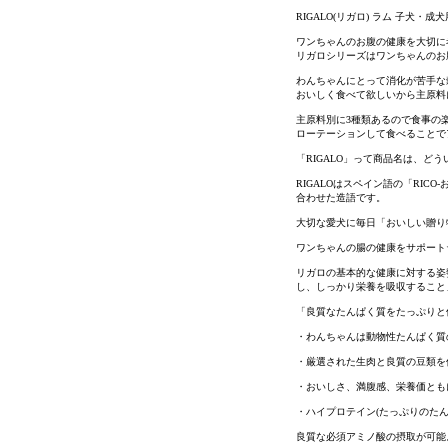
RIGALO(リガロ) ラム 子犬・成犬
ワンちゃんのお腹の健康を大切に
リガロシリーズはワンちゃんのお
わんちゃんにとって消化が苦手な
おいしく食べて欲しいから主原料
主原料別に3種類あるので食事の
ローテーションして食べることで
け
「RIGALO」って商品名は、ど
RIGALOはスペイン語の「RICO
合わせた造語です。
大切な愛犬に毎日「おいしい贈り
ワンちゃんの腸の健康をサポート
リガロの基本的な健康に対する姿
し、しっかり栄養を吸収すること
「良質なたんぱく質をたっぷりと
・わんちゃんは動物性たんぱく質
・厳選された生肉と良質の豆類を
・おいしさ、満腹感、栄養価とも
・ハイプロテイン(たっぷりのたん
良質な必須アミノ酸の摂取が可能