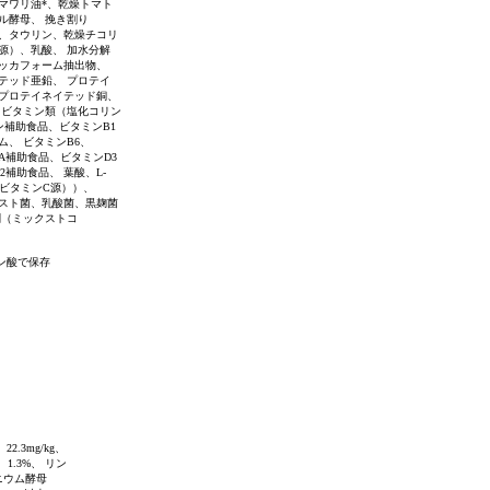
マワリ油*、乾燥トマト
ル酵母、 挽き割り
、タウリン、乾燥チコリ
源）、乳酸、 加水分解
ッカフォーム抽出物、
テッド亜鉛、 プロテイ
プロテイネイテッド銅、
 ビタミン類（塩化コリン
ン補助食品、ビタミンB1
ム、 ビタミンB6、
A補助食品、ビタミンD3
補助食品、 葉酸、L-
（ビタミンC源））、
スト菌、乳酸菌、黒麹菌
剤（ミックストコ
ン酸で保存
22.3mg/kg、
 1.3%、 リン
セレニウム酵母