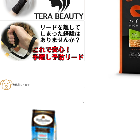
おやつ
おやつ
用品
け
犬用品をさがす
おもちゃ
おもちゃ
ッグ
品