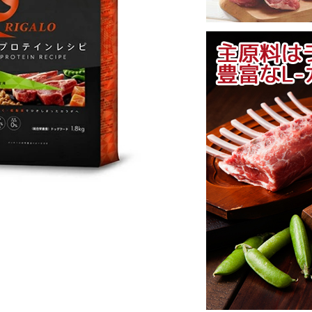
消臭・除菌
防虫・虫よ
ツ・オムツ
レ用品
キャリーバ
お手入れ用