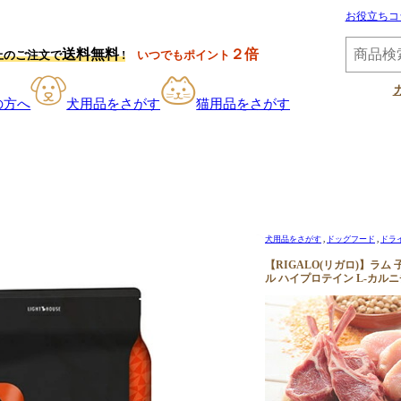
お役立ちコ
送料無料
２倍
以上のご注文で
!
いつでもポイント
の方へ
犬用品
をさがす
猫用品
をさがす
犬用品をさがす
ドッグフード
ドラ
【RIGALO(リガロ)】ラ
ル ハイプロテイン L-カル
お手入れ用
消臭・除菌
ロー