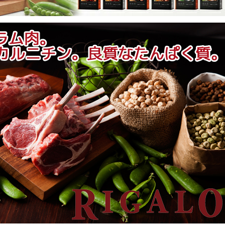
爪とぎ
ペットシー
食器
介護・看護
用品
猫砂・トイ
オーナーグ
トイレ用品
ッズ