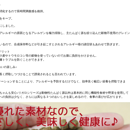
。
消化するので長時間満腹感を維持。
をキープ。
にしました。
アレルギーの原因となるアレルゲンを極力排除し、主たんぱく源を絞り込んだ穀物不使用のグレイン
いるので、合成保存料などが引き起こすとされるアレルギー様の諸症状もあわせて防ぎます。
メリット
小麦やトウモロコシ等の穀物を使っていないのでお腹に負担をかけません。
膚トラブルを防ぐことができます。
わいの楽しみ♪
長く摂取しつづけることで誘発されるとも言われています。
テーションすることにより、アレルギーを予防するだけでなく、効率良く幅広い栄養を摂取できま
ちゃんも安心♪リガロシリーズは動物性たんぱく源以外は基本的に同じ機能性食材や野菜を使用して
への負担は少なく、さらには異なる３つのおいしさを楽しめるので、食事の喜びが広がります。