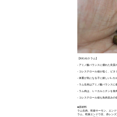
【RIGALO ラム】
- アミノ酸バランスに優れた良質
- コレステロール値が低く、ビ
- 体重が気になる子に嬉しいL-
- ラム生肉はアミノ酸バランス
- ラム肉は、Ｌーカルニチンを
- コレステロール値も魚肉並み
■原材料
ラム生肉、乾燥サーモン、エンド
ラム、乾燥エンドウ豆、赤レンズ