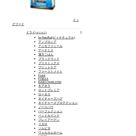
ドッ
グフード
お出かけ・
ドライ
カリカリ
お散歩
be-NatuRal(ビィナチュラル)
アンブロシア
アニモファミール
アーテミス
漢方ごはん
ブラックウッド
ブリスミックス
ブリットケア
ファーストメイト
Fish4
FORZA
HARLOWBLEND
キアオラ
ロットプレミア
ロータス
ネイチャーズハグ
ネイチャーズプロテクション
ノースパウ
パーフェクション
ペットカインド
プレイアーデン
リガロ
ソルビダ
ウェルカムホーム