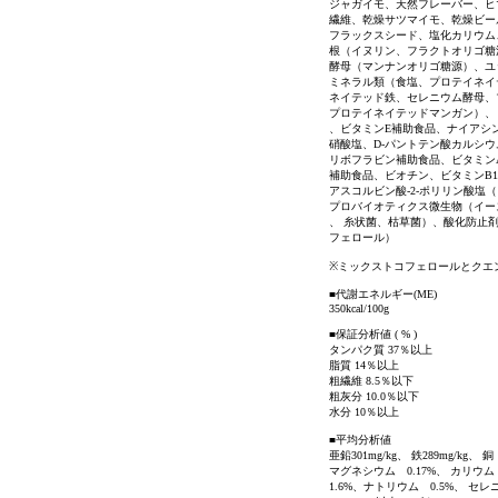
ジャガイモ、天然フレーバー、ヒ
繊維、乾燥サツマイモ、乾燥ビー
フラックスシード、塩化カリウム
根（イヌリン、フラクトオリゴ糖
酵母（マンナンオリゴ糖源）、ユ
ミネラル類（食塩、プロテイネイ
ネイテッド鉄、セレニウム酵母、
プロテイネイテッドマンガン）、
、ビタミンE補助食品、ナイアシ
硝酸塩、D-パントテン酸カルシウ
リボフラビン補助食品、ビタミン
補助食品、ビオチン、ビタミンB12
アスコルビン酸-2-ポリリン酸塩
プロバイオティクス微生物（イー
、 糸状菌、枯草菌）、酸化防止
フェロール）
※ミックストコフェロールとクエ
■代謝エネルギー(ME)
350kcal/100g
■保証分析値 ( % )
タンパク質 37％以上
脂質 14％以上
粗繊維 8.5％以下
粗灰分 10.0％以下
水分 10％以上
■平均分析値
亜鉛301mg/kg、 鉄289mg/kg、 銅 
マグネシウム 0.17%、 カリウム
1.6%、ナトリウム 0.5%、 