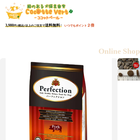
会員ページ
カート
3,980
送料無料
２倍
円 (税込) 以上のご注文で
!
いつでもポイント
3,980
送料無料
円 (税込) 以上のご注文で
!
Online Shop
すべての商品を
新商品
おすすめ