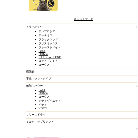
キャットフード
ドライ
カリカリ
アンブロシア
アーテミス
ブラックウッド
ブリスミックス
ファーストメイト
Fish4
FORZA
HARLOWBLEND
ロットプレミア
ロータス
療法食
半生・ソフトタイプ
缶詰・パウチ
Fish4
FORZA
ロータス
メディダイエット
イティ
VOICE
フリーズドライ
ミルク・サプリメント