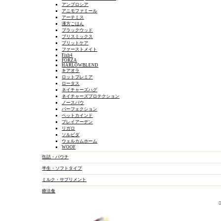
アンブロシア
アニモファミール
アーテミス
漢方ごはん
ブラックウッド
ブリスミックス
ブリットケア
ファーストメイト
Fish4
FORZA
HARLOWBLEND
キアオラ
ド
ロットプレミア
ロータス
ドライ
カリカリ
ネイチャーズハグ
アンブロシ
ネイチャーズプロテクション
アーテミス
ノースパウ
ブラックウ
パーフェクション
ブリスミッ
ペットカインド
ファースト
プレイアーデン
Fish4
リガロ
FORZA
ソルビダ
HARLOWB
ロットプレ
ウェルカムホーム
WOOF
ロータス
缶詰・パウチ
療法食
半生・ソフトタイプ
半生・ソフトタイプ
ミルク・サプリメント
缶詰・パウチ
Fish4
療法食
FORZA
ロータス
メディダイ
イティ
VOICE