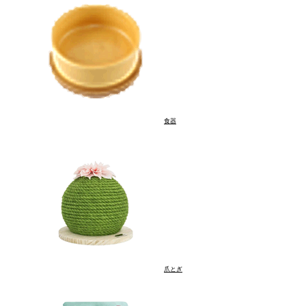
食器
爪とぎ