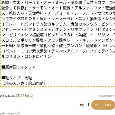
豚肉・玄米・パール麦・オートミール・豚脂肪「天然トコフェロ
配合して保存」・サーモン・オート繊維・アルファルファ・乾燥
ス・乾燥人参・天然香料・チーズミール・シーソルト・塩化カリ
ックマイクロＦＯＳ・魚油・キャノーラ油・ユッカ抽出液・レシ
オムツ
イアシン・Ｄパントテン酸カルシウム・炭酸カルシウム・ビタミ
アセテート・ビタミンＤ３・ビオチン・リボフラビン（ビタミン
ン・ピリドキシン塩酸塩（ビタミンＢ６）・葉酸）・Ｌリジン・
スコビル２ポリリン酸塩・アミノ酸キレート・キレートマンガン
ート銅・硫酸第一鉄・酸化亜鉛・酸化マンガン・硫酸銅・亜セレ
コバルト・二ヨウ素水素酸エチレンジアミン・プロバイオティク
ルコサミン・コンドロイチン
■原産国：イタリア
■粒タイプ：大粒
（粒の大きさ：約13mm）
¥5,352
定価
¥5,352
在庫有り
(税込)
在庫状態
(税込)
数量
perfection_pork_2b