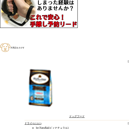
犬用品をさがす
猫用品をさがす
ドッグフード
ドライ
カリカリ
be-NatuRal(ビィナチュラル)