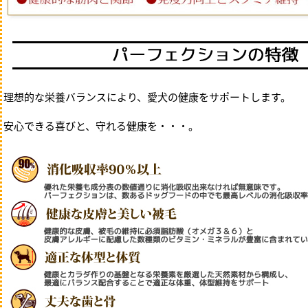
ドライ
カリカリ
be-NatuR
アンブロシ
アニモファ
アーテミス
漢方ごはん
ブラックウ
ブリスミッ
理想的な栄養バランスにより、愛犬の健康をサポートします。
ブリットケ
ファースト
Fish4
FORZA
安心できる喜びと、守れる健康を・・・。
HARLOWB
キアオラ
ロットプレ
ロータス
ネイチャー
ネイチャー
ノースパウ
パーフェク
ペットカイ
プレイアー
リガロ
ソルビダ
ウェルカム
WOOF
缶詰・パウチ
半生・ソフトタイプ
ミルク・サプリメント
療法食