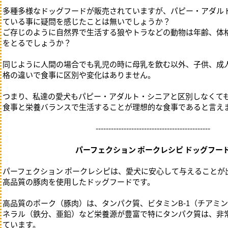
スキンケア
多種多様なドッグフードが販売されていますが、パピー・アダル
耳ケア
ている事に疑問を感じたことは無いでしょうか？
肉球ケア
ご存じのように自然界で生活する狼やトラなどの動物は年齢、体
アイケア
をとるでしょうか？
マウスケア
同じように人間の場合でも乳児の時に母乳を飲む以外、子供、成
格の違いで食事に区別や変化はありません。
つまり、私達の愛犬もパピー・アダルト・シニアと区別しなくて
食事と栄養バランスで生活することが理想的な食事であると言え
---------------------------------------------
パーフェクション ポークレシピ ドッグフー
パーフェクション ポークレシピは、愛犬に安心して与えることが
高品質の豚肉を使用したドッグフードです。
高品質のポーク（豚肉）は、タンパク質、ビタミンB-1（チアミン）B
ネラル（鉄分、亜鉛）など栄養源が豊富で特にタンパク質は、非
ています。