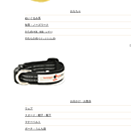
おもちゃ
ぬいぐるみ系
知育・ノーズワーク
かため
木製、樹脂・レザー
ぬいぐるみ系
やわらかめ
ラテックスゴム系
硬めのおもちゃ
ネコジャラシ
知育玩具
お出かけ・お散歩
ウェア
スヌード・帽子・靴下
マナーベルト
ポーチ・うんち袋