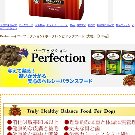
犬用品をさがす
ドッグフード
人気商品
ドライ（カリカリ）
商品
おすすめ
新商品
目的別にさがす
商品ジャンル
パ
ーフェクション
Perfection(パーフェクション) ポークレシピドッグフード (大粒) 【1.8kg】
犬用品をさがす