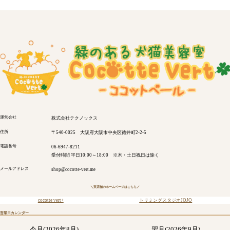
運営会社
株式会社テクノックス
住所
〒540-0025 大阪府大阪市中央区徳井町2-2-5
電話番号
06-6947-8211
受付時間 平日10:00～18:00 ※木・土日祝日は除く
メールアドレス
shop@cocotte-vert.me
＼実店舗のホームページはこちら／
cocotte vert+
トリミングスタジオJOJO
営業日カレンダー
今月(2026年8月)
翌月(2026年9月)