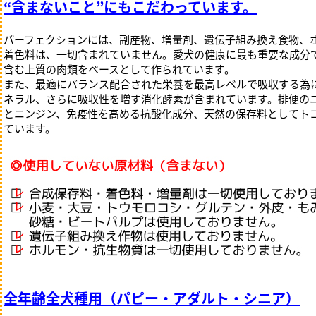
“含まないこと”にもこだわっています。
スヌード・帽子・靴下
マナーベルト
パーフェクションには、副産物、増量剤、遺伝子組み換え食物、
ポーチ・うんち袋
着色料は、一切含まれていません。愛犬の健康に最も重要な成分
カラー・リード・ハー
含む上質の肉類をベースとして作られています。
マット・ブランケット
また、最適にバランス配合された栄養を最高レベルで吸収する為
その他
ネラル、さらに吸収性を増す消化酵素が含まれています。排便の
とニンジン、免疫性を高める抗酸化成分、天然の保存料としてト
ています。
バスグッズ
シャンプー・トリート
ブラッシングスプレー
全年齢全犬種用（パピー・アダルト・シニア）
ブラシ・コーム